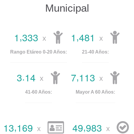
Municipal
,
,
1
3
3
3
1
4
8
1
x
x
Rango Etáreo 0-20 Años:
21-40 Años:
.
,
3
1
4
7
1
1
3
x
x
41-60 Años:
Mayor A 60 Años:
,
,
1
3
1
6
9
4
9
9
8
3
x
x