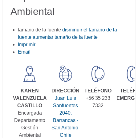
Ambiental
tamaño de la fuente
disminuir el tamaño de la
fuente
aumentar tamaño de la fuente
Imprimir
Email
KAREN
DIRECCIÓN
TELÉFONO
TELÉF
VALENZUELA
Juan Luis
+56 35 233
EMERGE
CASTILLO
Sanfuentes
7332
-
Encargada
2040,
Departamento
Barrancas -
Gestión
San Antonio,
Ambiental
Chile