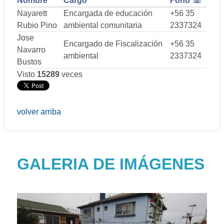
Nombre
Cargo
Fono ☏
Nayarett
Encargada de educación
+56 35
Rubio Pino
ambiental comunitaria
2337324
Jose
Encargado de Fiscalización
+56 35
Navarro
ambiental
2337324
Bustos
Visto
15289
veces
volver arriba
GALERIA DE IMÁGENES