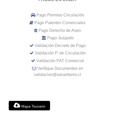
Pago Permiso Circulación
Pago Patentes Comerciales
Pago Derecho de Aseo
Pago Juzgado
Validación Decreto de Pago
Validación P. de Circulación
Validación PAT Comercial
Verifique Documentos en
validacion@sanantonio.cl
Mapa Tsunami